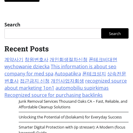
Search
Search
Recent Posts
계약사기
창원변호사
개인회생절차신청
폰테크비대면
wychowanie dziecka
This information is about seo
company for med spa
Autopatikra
폰테크성지
상속전문
변호사
접근금지 신청
개인사업자회생
recognized source
about marketing 1on1
automobiliu supirkimas
Recognized source for purchasing backlinks
Junk Removal Services Thousand Oaks CA – Fast, Reliable, and
Affordable Cleanup Solutions
Unlocking the Potential of (bolakami) for Everyday Success
Smarter Digital Protection with (ip stresser): A Modern (focus
keyword) Guide